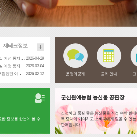
재테크정보
기한의 이익 상실 예정 통지서(김**/67.01.25/...
2026-04-29
기한의 이익 상실 예정 통지서(채**/79.08.23/...
2026-03-04
군산원예농협 조합원인 이사 및 감사 당선인 등록공고 ...
2026-02-12
운영의공개
금리 안내
고
군산원예농협 농산물 공판장
신선하고 품질 좋은 농산물을 직접 수탁 판
한 정보를 한눈에 볼 수
득 증대에 기여하고 소비자에게 믿을 수 있는
판매합니다.