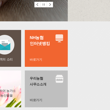
NH농협
인터넷뱅킹
객의 소리
바로가기
우리농협
사무소소개
매하여 농가소
 농산물을
바로가기